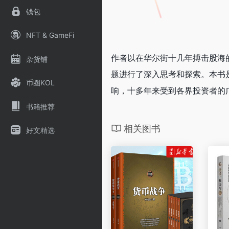
钱包
NFT & GameFi
作者以在华尔街十几年搏击股海
杂货铺
题进行了深入思考和探索。本书
币圈KOL
响，十多年来受到各界投资者的广
书籍推荐
相关图书
好文精选