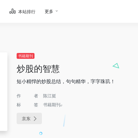
更多
本站排行
书籍期刊
炒股的智慧
短小精悍的炒股总结，句句精华，字字珠玑！
作者
陈江挺
标签
书籍期刊
京东