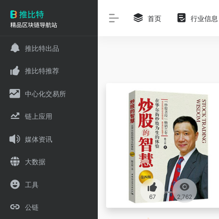
首页
行业信息
推比特出品
推比特推荐
中心化交易所
链上应用
媒体资讯
大数据
工具
67
2,762
公链