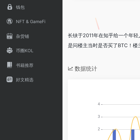
钱包
NFT & GameFi
长铗于2011年在知乎给一个年
杂货铺
是问楼主当时是否买了BTC！楼
币圈KOL
书籍推荐
数据统计
好文精选