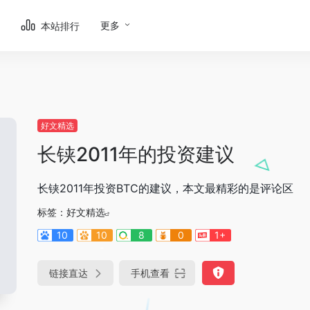
更多
本站排行
好文精选
长铗2011年的投资建议
长铗2011年投资BTC的建议，本文最精彩的是评论区
标签：
好文精选
10
10
8
0
1+
-
链接直达
手机查看