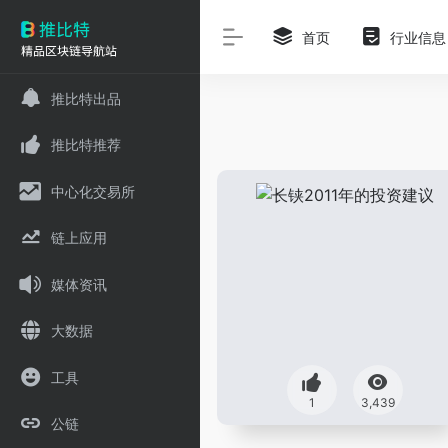
首页
行业信息
推比特出品
推比特推荐
中心化交易所
链上应用
媒体资讯
大数据
工具
1
3,439
公链